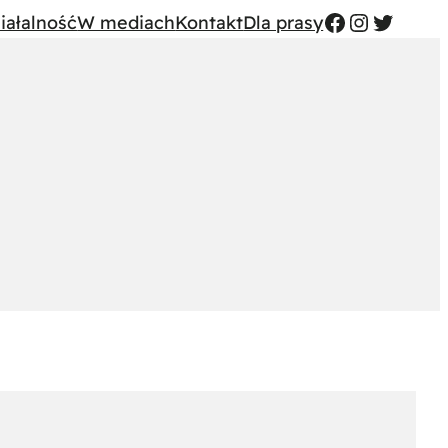
FB
Instagr
Twitte
iałalność
W mediach
Kontakt
Dla prasy