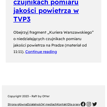
czujnikach pomiaru
jakości powietrza w
TVP3
Obejrzyj fragment „Kuriera Warszawskiego”
o niedziałających czujnikach pomiaru
jakości powietrza na Pradze (materiał od
11:11).
Continue reading
Copyright 2023 – Raft by Otter
FB
Instag
Twitt
Strona główna
Działalność
W mediach
Kontakt
Dla prasy