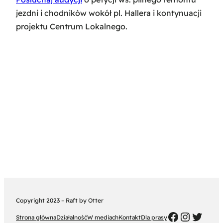
jezdni i chodników wokół pl. Hallera i kontynuacji
projektu Centrum Lokalnego.
Copyright 2023 – Raft by Otter
FB
Instag
Twitt
Strona główna
Działalność
W mediach
Kontakt
Dla prasy